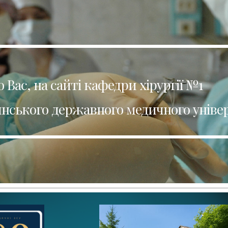
ip to main content
Skip to navigat
о Вас, на сайті кафедри хірургії №1
нського державного медичного уніве