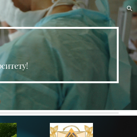
ion
рситету!