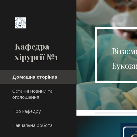
Sk
Кафедра
Вітаєм
хірургії №1
Букови
Домашня сторінка
Останні новини та
оголошення
Про кафедру
Навчальна робота