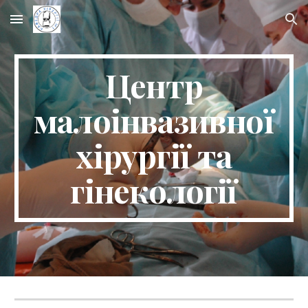
Skip to main content
Skip to navigation
Центр
малоінвазивної
хірургії та
гінекології