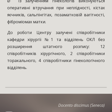
Ø Із залученням гінекологів виконуються
оперативні втручання при неплідності, кістах
яєчників, сальпінгітах, позаматковій вагітності,
фіброміомах матки.
До роботи Центру залучені співробітники
кафедри хірургії №1 та відділень ОКЛ без
розширення штатного розпису: 12
співробітників хірургічного, 2 співробітники
торакального, 4 співробітники гінекологічного
відділень.
Docento discimus (Seneca)