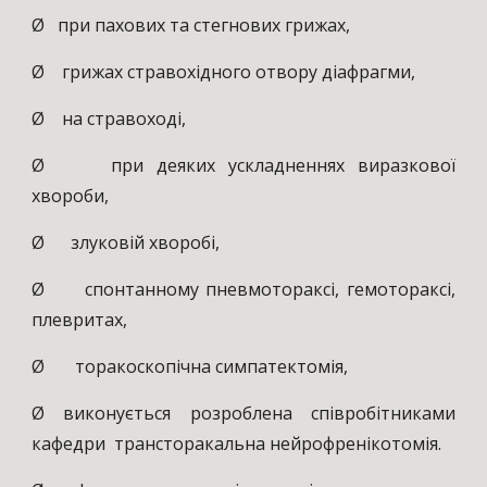
Ø при пахових та стегнових грижах,
Ø грижах стравохідного отвору діафрагми,
Ø на стравоході,
Ø при деяких ускладненнях виразкової
хвороби,
Ø злуковій хворобі,
Ø спонтанному пневмотораксі, гемотораксі,
плевритах,
Ø торакоскопічна симпатектомія,
Ø виконується розроблена співробітниками
кафедри трансторакальна нейрофренікотомія.