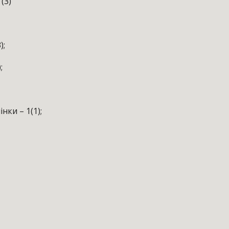
(3)
);
;
ки – 1(1);