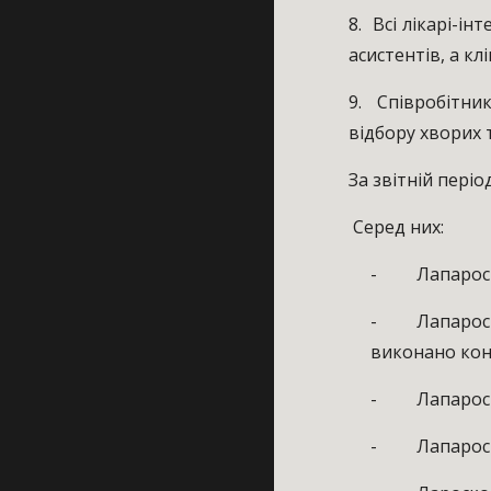
8. Всі лікарі-і
асистентів, а к
9. Співробітни
відбору хворих 
За звітній періо
Серед них:
- Лапароскоп
- Лапароскоп
виконано конв
- Лапароскоп
- Лапароскоп