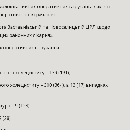
ня малоінвазивних оперативних втручань в якості
оперативного втручання.
ога Заставнівській та Новоселицькій ЦРЛ щодо
цих районних лікарнях.
х оперативних втручання.
ного холециститу – 139 (191);
 холециститу – 300 (364), в 13 (17) випадках
ра – 9 (123);
 (28)