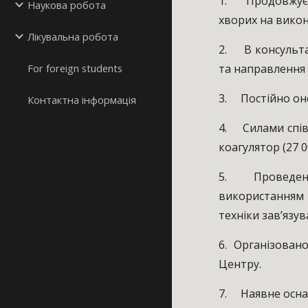
1. Продовжуєтьс
Наукова робота
хворих на вико
Лікувальна робота
2. В консульта
For foreign students
та направлення 
3. Постійно оно
Контактна інформація
4. Силами спів
коагулятор (27 0
5. Проведено 
використанням 
техніки зав’язув
6. Організован
Центру.
7. Наявне оснащ