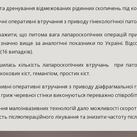
 дренування відмежованих рідинних скопичень під конт
чні оперативні втручання з приводу гінекологічної патолог
и, що питома вага лапароскопічних операцій при го
значно вище за аналогічні показники по Україні. Відс
(16 випадків).
ількість лапароскопічних втручань при патології
окових кіст, гемангіом, простих кіст.
перативні втручання з приводу діафрагмальної грижі,
, гриж черевної стінки виконуються переважно співробіт
алоінвазивних технологій дало можливості скоротити 
ть післяопераційного лікування та знизити частоту піс