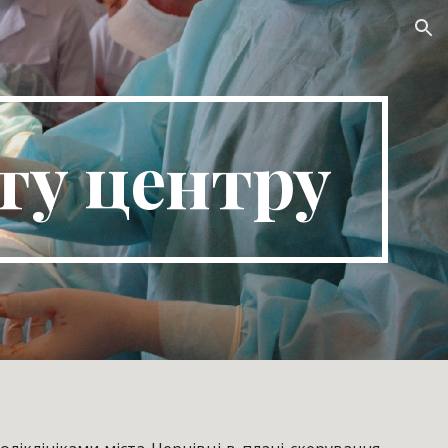
ion
ту центру