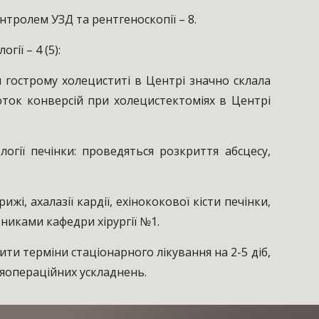
ролем УЗД та рентгеноскопії – 8.
ії – 4 (5):
строму холециститі в Центрі значно склала
оток конверсій при холецистектоміях в Центрі
 печінки: проведяться розкриття абсцесу,
 ахалазії кардії, ехінококової кісти печінки,
никами кафедри хірургії №1.
терміни стаціонарного лікування на 2-5 діб,
ляопераційних ускладнень.