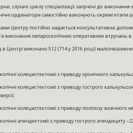
нтерни, слухачі циклу спеціалізації залучені до виконан
лінічні ординатори самостійно виконують окремі етапи 
ками Центру постійно надається консультативна допом
та виконання лапароскопічних оперативних втручань в 
д в Центрі виконано 512 (714 у 2016 році)
малоінвазивни
ічні холецистектомії з приводу хронічного калькульоз
ічні холецистектомії з приводу гострого калькульозного
ерсії;
ічні холецистектомії з приводу поліпозу жовчного міху
ічні апендектомії з приводу гострого апендициту –22