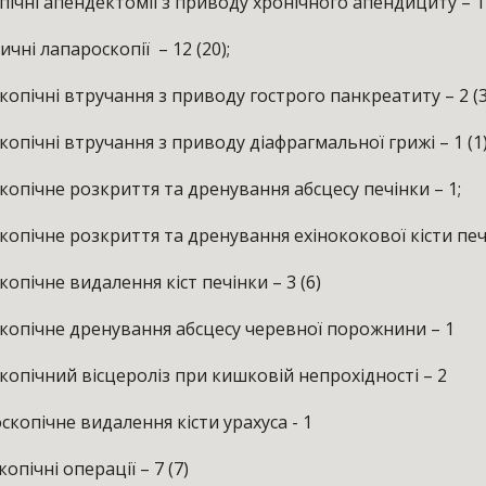
ні апендектомії з приводу хронічного апендициту – 1 
ні лапароскопії – 12 (20);
ічні втручання з приводу гострого панкреатиту – 2 (3
ічні втручання з приводу діафрагмальної грижі – 1 (1)
ічне розкриття та дренування абсцесу печінки – 1;
ічне розкриття та дренування ехінококової кісти печін
ічне видалення кіст печінки – 3 (6)
ічне дренування абсцесу черевної порожнини – 1
ічний вісцероліз при кишковій непрохідності – 2
пічне видалення кісти урахуса - 1
ічні операції – 7 (7)