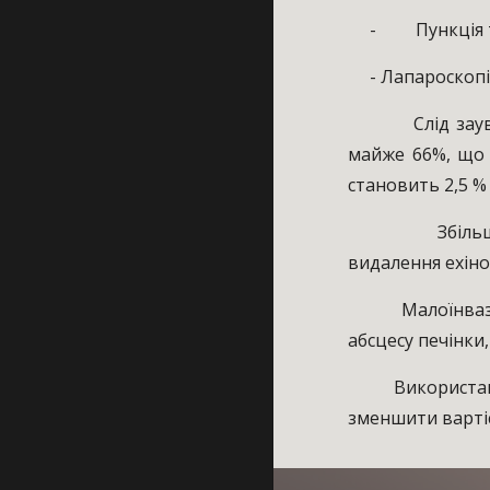
- Пункція та
- Лапароскопі
Слід зауважит
майже 66%, що 
становить 2,5 % 
Збільшилась к
видалення ехінок
Малоїнвазивні о
абсцесу печінки
Використання м
зменшити вартіс