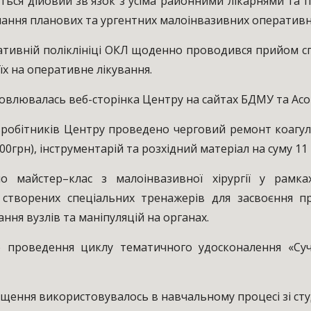
я дійовий зв'язок з усіма районними лікарнями та по
нання планових та ургентних малоінвазивних оперативн
тивній поліклініці ОКЛ щоденно проводився прийом с
їх на оперативне лікування.
влювалась веб-сторінка Центру на сайтах БДМУ та Асоціа
робітників Центру проведено черговий ремонт коагуля
00грн), інструментарій та розхідний матеріал на суму 11 
майстер–клас з малоінвазивної хірургії у рамка
створених спеціальних тренажерів для засвоєння пра
ання вузлів та маніпуляцій на органах.
о проведення циклу тематичного удосконалення «Сучас
ення використовувалось в навчальному процесі зі студ