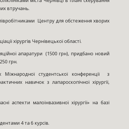
ліклініками міста Чернівці в плані скерування
их втручань.
півробітниками Центру для обстеження хворих
ції хірургів Чернівецької області.
ційної апаратури (1500 грн), придбано новий
250 грн.
х Міжнародної студентської конференції з
ктичних навичок з лапароскопічної хірургії,
ні аспекти малоінвазивної хірургії» на базі
ентами 4 та 6 курсів.