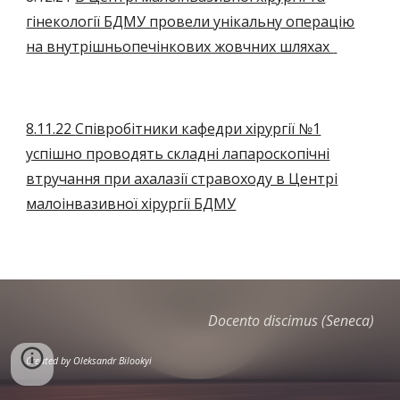
гінекології БДМУ провели унікальну операцію
на внутрішньопечінкових жовчних шляхах
8
.11.22
Співробітники кафедри хірургії №1
успішно проводять складні лапароскопічні
втручання при ахалазії стравоходу в Центрі
малоінвазивної хірургії БДМУ
Docento discimus (Seneca)
Created by
Oleksandr Bilookyi