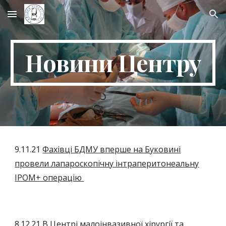
Skip to main content
Skip to navigation
Новини Центру
9.11.21
Фахівці БДМУ вперше на Буковині
провели лапароскопічну інтраперитонеальну
IPOM+ операцію
8
.12.21
В Центрі малоінвазивної хірургії та